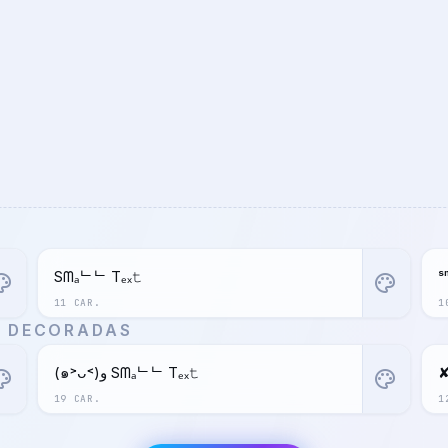
Sᗰₐᄂᄂ Tₑₓ𝚝
ˢ
ette
palette
11 CAR.
1
S DECORADAS
(๑˃ᴗ˂)ﻭ Sᗰₐᄂᄂ Tₑₓ𝚝
✘
ette
palette
19 CAR.
1