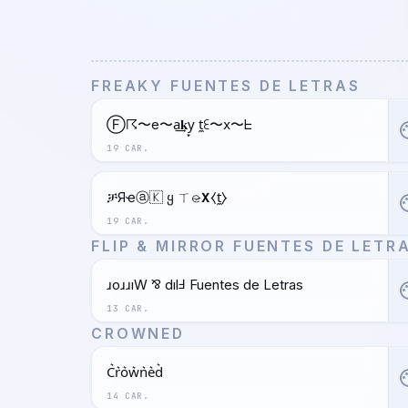
FREAKY FUENTES DE LETRAS
Ⓕ☈〜e〜a͢𝐤y͙ t̼ꏂ〜x〜ᖶ
pal
19 CAR.
ቻЯҽⓐ🇰 ყ ㄒ𝚎̷𝝬⧼t̼⧽
pal
19 CAR.
FLIP & MIRROR FUENTES DE LETR
ɹoɹɹıW ⅋ dılℲ Fuentes de Letras
pal
13 CAR.
CROWNED
C͛r͛o͛w͛n͛e͛d͛
pal
14 CAR.