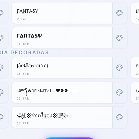
Ƒ𐤠ƝƬ𐤠ⳜƳ
𝐅
ette
palette
9 CAR.
1
𝗙𝝙𝝥𝝩𝝙𝗦𝝭
ette
palette
14 CAR.
SÍA DECORADAS
ʄǟռȶǟֆʏ☜(`o´)
୧
ette
palette
13 CAR.
2
༄ᶦᶰᵈ᭄🔥🜅⍲☊⍑⍲⎎⍦❤️❥❥═══
(
ette
palette
22 CAR.
3
꧁𓊈𒆜ᠻꪖꪀꪻꪖᦓꪗ𒆜𓊉꧂
ette
palette
17 CAR.