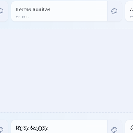
𝕃𝕖𝕥𝕣𝕒𝕤 𝔹𝕠𝕟𝕚𝕥𝕒𝕤
𝐿
ette
palette
27 CAR.
2
ᥣᧉ᩠ִ໋֗֗ȶׂׅ᥅ִׂαִׂ໋ׅׅ࣪꯱ָׂ ϐִִׂ໋֢࣪࣪ᦒ᩠ׂׅꪀ݂࣭݂ꪱִ໋ׅ࣪֗ȶִׂׂׅαִׂ໋ׅׅ࣪꯱ָׂ
ette
palette