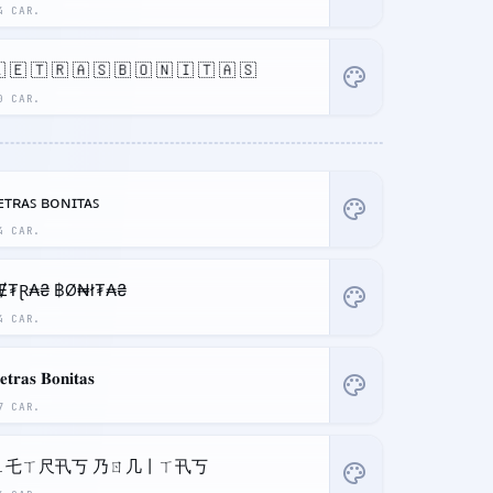
4 CAR.
 🇪 🇹 🇷 🇦 🇸 🇧 🇴 🇳 🇮 🇹 🇦 🇸
palette
0 CAR.
ᴇᴛʀᴀꜱ ʙᴏɴɪᴛᴀꜱ
palette
4 CAR.
Ɇ₮Ɽ₳₴ ฿Ø₦ł₮₳₴
palette
4 CAR.
𝐞𝐭𝐫𝐚𝐬 𝐁𝐨𝐧𝐢𝐭𝐚𝐬
palette
7 CAR.
ㄥ乇ㄒ尺卂丂 乃ㄖ几丨ㄒ卂丂
palette