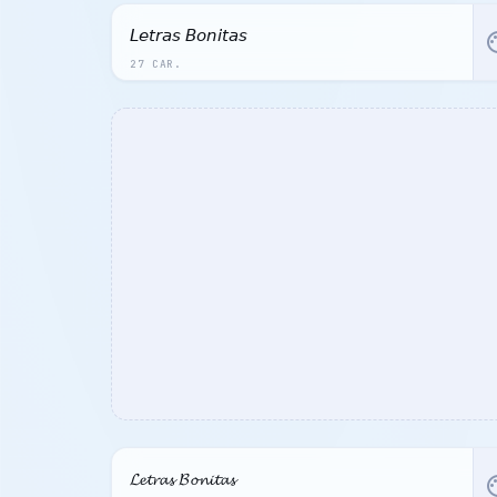
𝘓𝘦𝘵𝘳𝘢𝘴 𝘉𝘰𝘯𝘪𝘵𝘢𝘴
pal
27 CAR.
𝓛𝓮𝓽𝓻𝓪𝓼 𝓑𝓸𝓷𝓲𝓽𝓪𝓼
pal