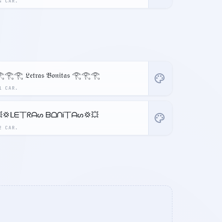
4 CAR.
𓂀𓂀 𝔏𝔢𝔱𝔯𝔞𝔰 𝔅𝔬𝔫𝔦𝔱𝔞𝔰 𓂀𓂀𓂀
palette
1 CAR.
💢ᒪᗴ丅ᖇᗩᔕ ᗷᗝᑎᎥ丅ᗩᔕ💢💥
palette
2 CAR.