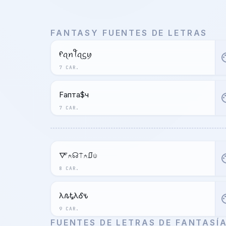
FANTASY FUENTES DE LETRAS
ᠻꪖꪀꪻꪖᦓꪗ
pal
7 CAR.
Fапта$ч
pal
7 CAR.
🜅⍲☊⍑⍲⎎⍦
pal
8 CAR.
Ӻλ𐒐ᎿλᎴ𐒍
pal
9 CAR.
FUENTES DE LETRAS DE FANTASÍ