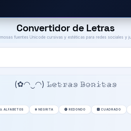
Convertidor de Letras
ermosas fuentes Unicode cursivas y estéticas para redes sociales y 
(✿◠‿◠) 𝙻̷𝚎̷𝚝̷𝚛̷𝚊̷𝚜̷ 𝙱̷𝚘̷𝚗̷𝚒̷𝚝̷𝚊̷𝚜̷
𝙰 ALFABETOS
𝕭 NEGRITA
🅡 REDONDO
🆂 CUADRADO