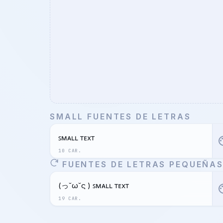
SMALL FUENTES DE LETRAS
ꜱᴍᴀʟʟ ᴛᴇxᴛ
pal
10 CAR.
FUENTES DE LETRAS PEQUEÑA
(っ˘ω˘ς ) ꜱᴍᴀʟʟ ᴛᴇxᴛ
pal
19 CAR.