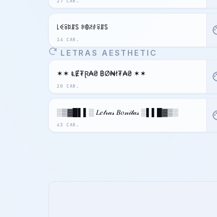
27 CAR.
꒒ꈼꋖꌅꁲꌚ ꋰꂦꋊꂑꋖꁲꌚ
pal
14 CAR.
LETRAS AESTHETIC
✶✶ ⱠɆ₮Ɽ₳₴ ฿Ø₦ł₮₳₴ ✶✶
pal
20 CAR.
░▒▓█▌▌░ 𝐿𝑒𝓉𝓇𝒶𝓈 𝐵𝑜𝓃𝒾𝓉𝒶𝓈 ░▌▌█▓▒░
pal
43 CAR.