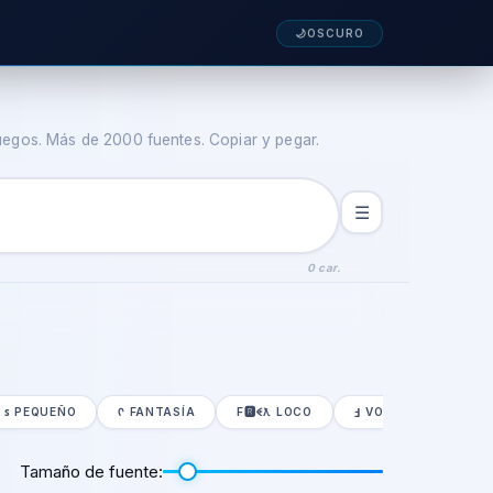
🌙
OSCURO
juegos. Más de 2000 fuentes. Copiar y pegar.
☰
0 car.
ꜱ PEQUEÑO
ᠻ FANTASÍA
F🆁ꈼƛ LOCO
Ⅎ VOLTEAR Y ESPEJO
Tamaño de fuente: