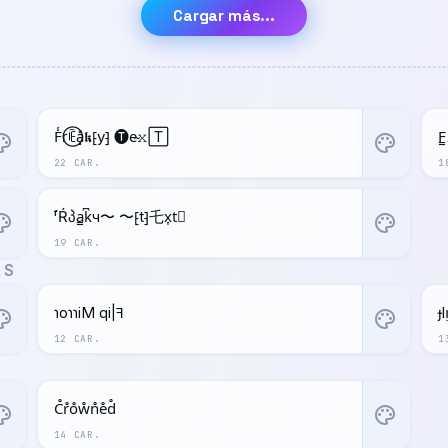
Cargar más...
F̾r⃝ꍟa͓̽𝖐⁅y⁆ 🅣e̴𝚡🅃
ette
palette
22 CAR.
1
ᶠŔპa̳k͆ч〜 〜⁅t⁆乇x͎t⃒
ette
palette
19 CAR.
AS
ɿoɿɿiM qi|ꟻ
ɟ
ette
palette
12 CAR.
1
C̊r̊o̊ẘn̊e̊d̊
ette
palette
14 CAR.