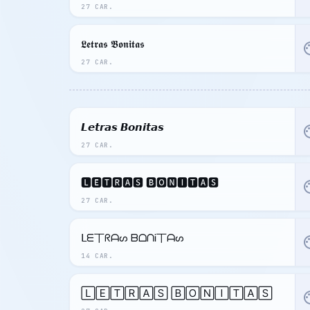
27 CAR.
𝕷𝖊𝖙𝖗𝖆𝖘 𝕭𝖔𝖓𝖎𝖙𝖆𝖘
pal
27 CAR.
𝙇𝙚𝙩𝙧𝙖𝙨 𝘽𝙤𝙣𝙞𝙩𝙖𝙨
pal
27 CAR.
🅻🅴🆃🆁🅰🆂 🅱🅾🅽🅸🆃🅰🆂
pal
27 CAR.
ᒪᗴ丅ᖇᗩᔕ ᗷᗝᑎᎥ丅ᗩᔕ
pal
14 CAR.
🄻🄴🅃🅁🄰🅂 🄱🄾🄽🄸🅃🄰🅂
pal