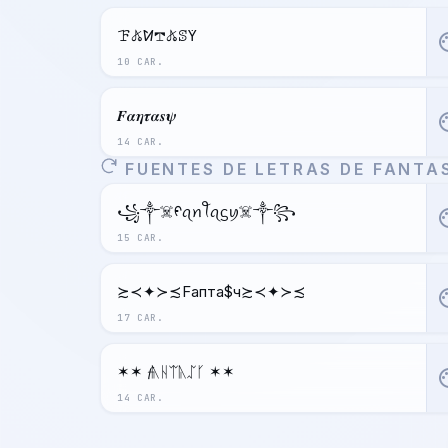
ꘘ𖤬ꛘ𖢧𖤬ꕷꚲ
pal
10 CAR.
𝑭𝜶𝜼𝝉𝜶𝒔𝝍
pal
14 CAR.
FUENTES DE LETRAS DE FANTA
꧁༒☠️ᠻꪖꪀꪻꪖᦓꪗ☠️༒꧂
pal
15 CAR.
≿≺✦≻≾Fапта$ч≿≺✦≻≾
pal
17 CAR.
✶✶ 𝓯ᚣᚺᛠᚣᛢᚴ ✶✶
pal
14 CAR.