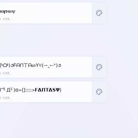
𝛂𝛈𝛕𝛂𝒔𝛙
palette
4 CAR.
(•̀ᗝ•́)૭ᖴᗩᑎ丅ᗩᔕƳ୧(⇀‸↼‶)૭
palette
4 CAR.
ง ͠ ᵒ̌ Дᵒ̌ )¤=[]:::::>𝗙𝝙𝝥𝝩𝝙𝗦𝝭)
palette
8 CAR.