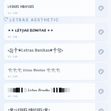
꒒ꈼꋖꌅꁲꌚ ꋰꂦꋊꂑꋖꁲꌚ
palette
14 CAR.
LETRAS AESTHETIC
✶✶ ⱠɆ₮Ɽ₳₴ ฿Ø₦ł₮₳₴ ✶✶
palette
20 CAR.
꧁༒☬𝕃𝕖𝕥𝕣𝕒𝕤 𝔹𝕠𝕟𝕚𝕥𝕒𝕤☬༒꧂
palette
33 CAR.
𓂀𓂀𓂀 𝔏𝔢𝔱𝔯𝔞𝔰 𝔅𝔬𝔫𝔦𝔱𝔞𝔰 𓂀𓂀𓂀
palette
41 CAR.
░▒▓█▌▌░ 𝐿𝑒𝓉𝓇𝒶𝓈 𝐵𝑜𝓃𝒾𝓉𝒶𝓈 ░▌▌█▓▒░
palette
43 CAR.
⋆💀⋆꒒ꈼꋖꌅꁲꌚ ꋰꂦꋊꂑꋖꁲꌚ⋆💀⋆