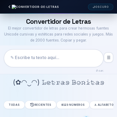
🌙
OSCURO
Convertidor de Letras
El mejor convertidor de letras para crear hermosas fuentes
Unicode cursivas y estéticas para redes sociales y juegos. Más
de 2000 fuentes. Copiar y pegar.
☰
0 car.
(✿◠‿◠) 𝙻̷𝚎̷𝚝̷𝚛̷𝚊̷𝚜̷ 𝙱̷𝚘̷𝚗̷𝚒̷𝚝̷𝚊̷𝚜̷
TODAS
RECIENTES
𝟘𝟙𝟚𝟛 NÚMEROS
𝙰 ALFABETOS