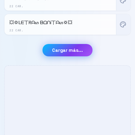
palette
22 CAR.
💥💢ᒪᗴ丅ᖇᗩᔕ ᗷᗝᑎᎥ丅ᗩᔕ💢💥
palette
22 CAR.
Cargar más...