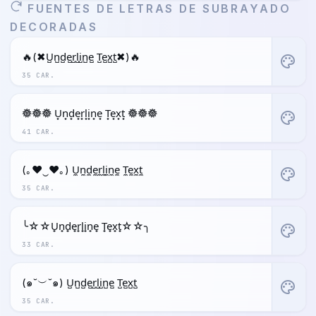
FUENTES DE LETRAS DE SUBRAYADO
DECORADAS
🔥(✖U̺n̺d̺e̺r̺l̺i̺n̺e̺ T̺e̺x̺t̺✖)🔥
palette
35 CAR.
𖣔𖣔𖣔 U͙n͙d͙e͙r͙l͙i͙n͙e͙ T͙e͙x͙t͙ 𖣔𖣔𖣔
palette
41 CAR.
(｡♥‿♥｡) U̼n̼d̼e̼r̼l̼i̼n̼e̼ T̼e̼x̼t̼
palette
35 CAR.
╰☆☆U̟n̟d̟e̟r̟l̟i̟n̟e̟ T̟e̟x̟t̟☆☆╮
palette
33 CAR.
(๑˘︶˘๑) U̺n̺d̺e̺r̺l̺i̺n̺e̺ T̺e̺x̺t̺
palette
35 CAR.