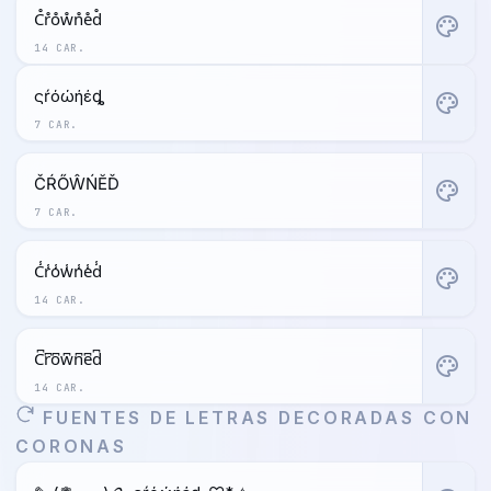
C̊r̊o̊ẘn̊e̊d̊
palette
14 CAR.
ςŕόώήέȡ
palette
7 CAR.
ČŔŐŴŃĔĎ
palette
7 CAR.
C̾r̾o̾w̾n̾e̾d̾
palette
14 CAR.
C͆r͆o͆w͆n͆e͆d͆
palette
14 CAR.
FUENTES DE LETRAS DECORADAS CON
CORONAS