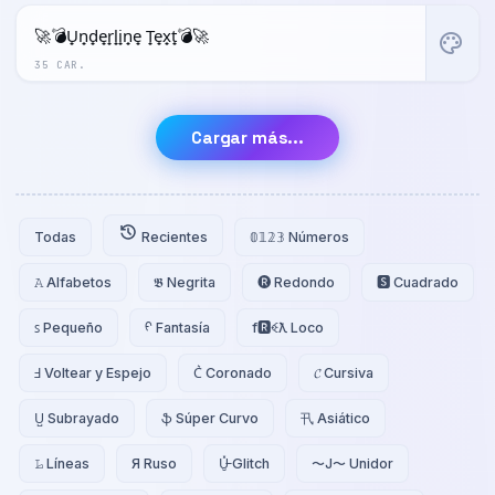
🚀💣U̟n̟d̟e̟r̟l̟i̟n̟e̟ T̟e̟x̟t̟💣🚀
palette
35 CAR.
Cargar más...
Todas
Recientes
𝟘𝟙𝟚𝟛 Números
𝙰 Alfabetos
𝕭 Negrita
🅡 Redondo
🆂 Cuadrado
ꜱ Pequeño
ᠻ Fantasía
f🆁ꈼƛ Loco
Ⅎ Voltear y Espejo
C͛ Coronado
𝓒 Cursiva
U̺ Subrayado
ֆ Súper Curvo
卂 Asiático
𝙻̷ Líneas
Я Ruso
U̵̮̽ Glitch
〜J〜 Unidor