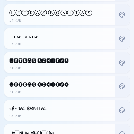
ⓁⒺⓉⓇⒶⓈ ⒷⓄⓃⒾⓉⒶⓈ
palette
14 CAR.
ʟᴇᴛʀᴀꜱ ʙᴏɴɪᴛᴀꜱ
palette
14 CAR.
🅻🅴🆃🆁🅰🆂 🅱🅾🅽🅸🆃🅰🆂
palette
27 CAR.
🅛🅔🅣🅡🅐🅢 🅑🅞🅝🅘🅣🅐🅢
palette
27 CAR.
ⱠɆ₮Ɽ₳₴ ฿Ø₦ł₮₳₴
palette
14 CAR.
ᒪᗴ丅ᖇᗩᔕ ᗷᗝᑎᎥ丅ᗩᔕ