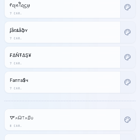
ᠻꪖꪀꪻꪖᦓꪗ
palette
7 CAR.
ʄǟռȶǟֆʏ
palette
7 CAR.
₣ΔŇŦΔŞ¥
palette
7 CAR.
Fапта$ч
palette
7 CAR.
🜅⍲☊⍑⍲⎎⍦
palette
8 CAR.