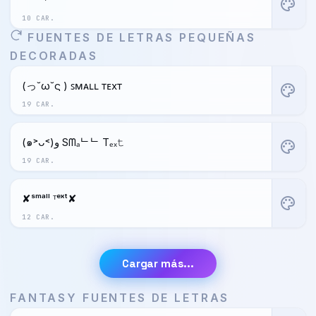
palette
10 CAR.
FUENTES DE LETRAS PEQUEÑAS
DECORADAS
(っ˘ω˘ς ) ꜱᴍᴀʟʟ ᴛᴇxᴛ
palette
19 CAR.
(๑˃ᴗ˂)ﻭ Sᗰₐᄂᄂ Tₑₓ𝚝
palette
19 CAR.
✘ˢᵐᵃˡˡ ᵀᵉˣᵗ✘
palette
12 CAR.
Cargar más...
FANTASY FUENTES DE LETRAS