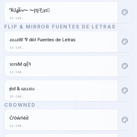
ᶠŔპa̳k͆ч〜 〜⁅t⁆乇x͎t⃒
palette
19 CAR.
FLIP & MIRROR FUENTES DE LETRAS
ɹoɹɹıW ⅋ dılℲ Fuentes de Letras
palette
13 CAR.
ɿoɿɿiM qi|ꟻ
palette
12 CAR.
ɟlᴉd & ɯᴉɹɹoɹ
palette
13 CAR.
CROWNED
C͛r͛o͛w͛n͛e͛d͛
palette
14 CAR.