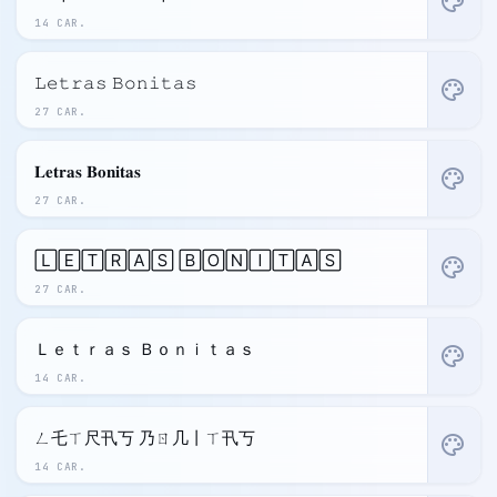
palette
14 CAR.
𝙻𝚎𝚝𝚛𝚊𝚜 𝙱𝚘𝚗𝚒𝚝𝚊𝚜
palette
27 CAR.
𝐋𝐞𝐭𝐫𝐚𝐬 𝐁𝐨𝐧𝐢𝐭𝐚𝐬
palette
27 CAR.
🄻🄴🅃🅁🄰🅂 🄱🄾🄽🄸🅃🄰🅂
palette
27 CAR.
Ｌｅｔｒａｓ Ｂｏｎｉｔａｓ
palette
14 CAR.
ㄥ乇ㄒ尺卂丂 乃ㄖ几丨ㄒ卂丂
palette
14 CAR.