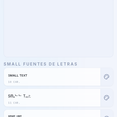
SMALL FUENTES DE LETRAS
ꜱᴍᴀʟʟ ᴛᴇxᴛ
palette
10 CAR.
Sᗰₐᄂᄂ Tₑₓ𝚝
palette
11 CAR.
ˢᵐᵃˡˡ ᵀᵉˣᵗ