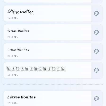
ꪶꫀꪻ᥅ꪖᦓ ᥇ꪮꪀﺃꪻꪖᦓ
palette
14 CAR.
𝕷𝖊𝖙𝖗𝖆𝖘 𝕭𝖔𝖓𝖎𝖙𝖆𝖘
palette
27 CAR.
𝔏𝔢𝔱𝔯𝔞𝔰 𝔅𝔬𝔫𝔦𝔱𝔞𝔰
palette
27 CAR.
🇱 🇪 🇹 🇷 🇦 🇸 🇧 🇴 🇳 🇮 🇹 🇦 🇸
palette
40 CAR.
𝙇𝙚𝙩𝙧𝙖𝙨 𝘽𝙤𝙣𝙞𝙩𝙖𝙨
palette
27 CAR.