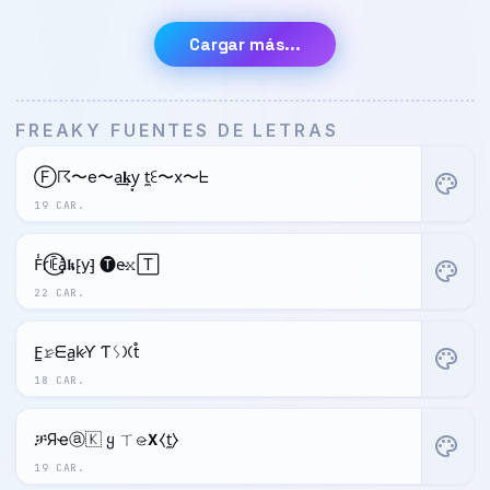
Cargar más...
FREAKY FUENTES DE LETRAS
Ⓕ☈〜e〜a͢𝐤y͙ t̼ꏂ〜x〜ᖶ
palette
19 CAR.
F̾r⃝ꍟa͓̽𝖐⁅y⁆ 🅣e̴𝚡🅃
palette
22 CAR.
F̳𝚛̷ᗴa̺k̷Ƴ Ƭᛊ𐠷t̊
palette
18 CAR.
ቻЯҽⓐ🇰 ყ ㄒ𝚎̷𝝬⧼t̼⧽
palette
19 CAR.