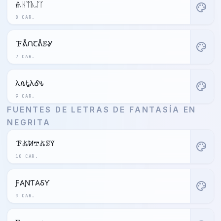
𝓯ᚣᚺᛠᚣᛢᚴ
palette
8 CAR.
ꘘᕔᙁꞆᕔꕷᎽ
palette
7 CAR.
Ӻλ𐒐ᎿλᎴ𐒍
palette
9 CAR.
FUENTES DE LETRAS DE FANTASÍA EN
NEGRITA
ꘘ𖤬ꛘ𖢧𖤬ꕷꚲ
palette
10 CAR.
Ƒ𐤠ƝƬ𐤠ⳜƳ
palette
9 CAR.