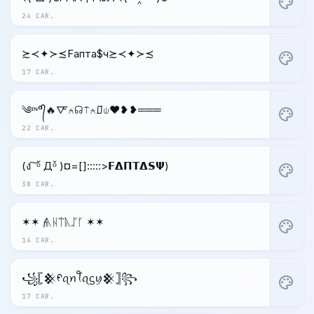
palette
24 CAR.
≿≺✦≻≾Fапта$ч≿≺✦≻≾
palette
17 CAR.
༄ᶦᶰᵈ᭄🔥🜅⍲☊⍑⍲⎎⍦❤️❥❥═══
palette
22 CAR.
(ง ͠ ᵒ̌ Дᵒ̌ )¤=[]:::::>𝗙𝝙𝝥𝝩𝝙𝗦𝝭)
palette
38 CAR.
✶✶ 𝓯ᚣᚺᛠᚣᛢᚴ ✶✶
palette
14 CAR.
꧁𓊈𒆜ᠻꪖꪀꪻꪖᦓꪗ𒆜𓊉꧂
palette
17 CAR.