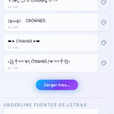
✎ (❁ᴗ͈ˬᴗ͈) ༉‧ ςŕόώήέȡ ♡*.✧
palette
26 CAR.
(≧ω≦)ゞ ČŔŐŴŃĔĎ
palette
14 CAR.
👑➤ C̾r̾o̾w̾n̾e̾d̾ ➤👑
palette
22 CAR.
꧁༒༻☬ད C͆r͆o͆w͆n͆e͆d͆ ཌ☬༺༒꧂
palette
26 CAR.
Cargar más...
UNDERLINE FUENTES DE LETRAS