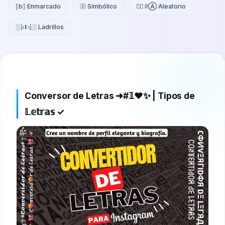
⟦b⟧ Enmarcado
ⓢ Simbólico
😵‍💫 ᖇⒶ Aleatorio
░⡷ꔪ⢾░ Ladrillos
Conversor de Letras ➜#𝟙❤️✨ | Tipos de
𝕃𝕖𝕥𝕣𝕒𝕤 ✓