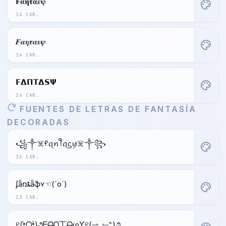
𝐅𝛂𝛈𝛕𝛂𝒔𝛙
palette
14 CAR.
𝑭𝜶𝜼𝝉𝜶𝒔𝝍
palette
14 CAR.
𝗙𝝙𝝥𝝩𝝙𝗦𝝭
palette
14 CAR.
FUENTES DE LETRAS DE FANTASÍA
DECORADAS
꧁༒☠️ᠻꪖꪀꪻꪖᦓꪗ☠️༒꧂
palette
15 CAR.
ʄǟռȶǟֆʏ☜(`o´)
palette
13 CAR.
୧(•̀ᗝ•́)૭ᖴᗩᑎ丅ᗩᔕƳ୧(⇀‸↼‶)૭