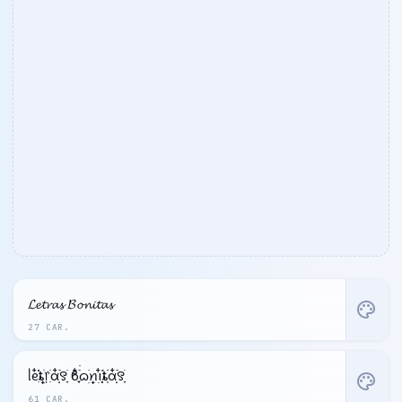
𝓛𝓮𝓽𝓻𝓪𝓼 𝓑𝓸𝓷𝓲𝓽𝓪𝓼
palette
27 CAR.
ᥣᧉ᩠ִ໋֗֗ȶׂׅ᥅ִׂαִׂ໋ׅׅ࣪꯱ָׂ ϐִִׂ໋֢࣪࣪ᦒ᩠ׂׅꪀ݂࣭݂ꪱִ໋ׅ࣪֗ȶִׂׂׅαִׂ໋ׅׅ࣪꯱ָׂ
palette
61 CAR.