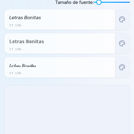
Tamaño de fuente:
𝘓𝘦𝘵𝘳𝘢𝘴 𝘉𝘰𝘯𝘪𝘵𝘢𝘴
palette
27 CAR.
𝕃𝕖𝕥𝕣𝕒𝕤 𝔹𝕠𝕟𝕚𝕥𝕒𝕤
palette
27 CAR.
𝐿𝑒𝓉𝓇𝒶𝓈 𝐵𝑜𝓃𝒾𝓉𝒶𝓈
palette
27 CAR.